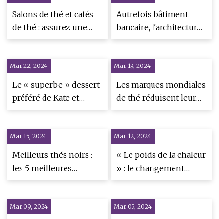
sorte de culte à The
Salons de thé et cafés
Autrefois bâtiment
Heights
de thé : assurez une
bancaire, l'architecture
forte présence en ligne
de Moli évoque le
et fidélisez vos clients
fantasme des
Mar 22, 2024
en maximisant les
Mar 19, 2024
discothèques de
médias sociaux
Shanghai des années
Le « superbe » dessert
Les marques mondiales
1930.
préféré de Kate et
de thé réduisent leur
William est également
présence en Russie et
étonnamment bon
offrent des
Mar 15, 2024
marché
Mar 12, 2024
opportunités aux
acteurs locaux du thé
Meilleurs thés noirs :
« Le poids de la chaleur
les 5 meilleures
» : le changement
marques pour cette
climatique pèse encore
boisson quotidienne
plus sur les travailleurs
Mar 09, 2024
les plus recommandées
Mar 05, 2024
du thé au Bangladesh