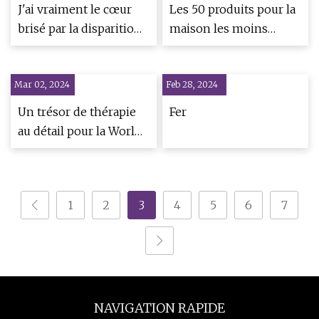
par les experts
J'ai vraiment le cœur
Les 50 produits pour la
brisé par la disparition
maison les moins
de Wilko
chers et les plus
intelligents avec près
Mar 02, 2024
Feb 28, 2024
de
Un trésor de thérapie
Fer
au détail pour la World
Princess Week
1
2
3
4
5
6
7
NAVIGATION RAPIDE