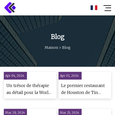
Blog
Maison
>
Blog
Apr 04, 2024
Apr 01, 2024
Un trésor de thérapie
Le premier restaurant
au détail pour la World
de Houston de Tin
Princess Week
Drum propose une
cuisine asiatique rapide
Mar 29, 2024
Mar 25, 2024
et décontractée et une