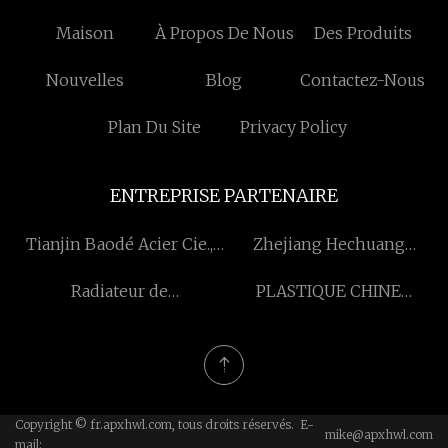
Maison
À Propos De Nous
Des Produits
Nouvelles
Blog
Contactez-Nous
Plan Du Site
Privacy Policy
ENTREPRISE PARTENAIRE
Tianjin Baodé Acier Cie.,
Zhejiang Hechuang
Ltd
Machines Manufacyturing
Radiateur de
PLASTIQUE CHINE
Co., Ltd
transformateur Prix de
NOUVEAU MATÉRIEL
production automatique
(ZIBO) CO., LTD.
Copyright © fr.apxhwl.com, tous droits réservés. E-
mike@apxhwl.com
mail: