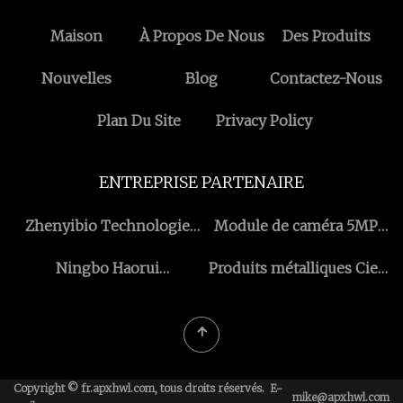
Maison
À Propos De Nous
Des Produits
Nouvelles
Blog
Contactez-Nous
Plan Du Site
Privacy Policy
ENTREPRISE PARTENAIRE
Zhenyibio Technologie
Module de caméra 5MP
Inc
personnalisé
Ningbo Haorui
Produits métalliques Cie.,
Hydraulique Transmission
Ltd de Hebei Kappa.
Co., Ltd.
Copyright © fr.apxhwl.com, tous droits réservés. E-
mike@apxhwl.com