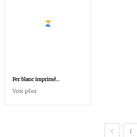
Fer blanc imprimé
personnalisé pour trousse à
Voir plus
crayons de couleur en métal,
porte-stylo, boîte
rectangulaire en fer blanc,
conteneur d'emballage de
papeterie
1