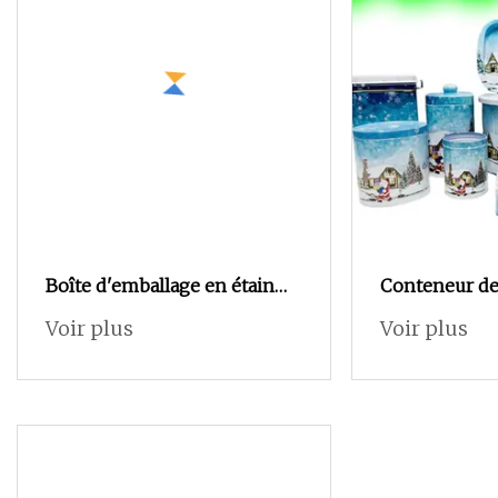
Boîte d'emballage en étain
Conteneur de
pour crayons en métal de
blanc de con
Voir plus
Voir plus
haute qualité, étui de
personnalisée
papeterie, boîte en étain pour
ensemble de n
crayons en métal, trousse à
métal d'embal
crayons en étain en métal de
alimentaire, b
forme rectangulaire
blanc