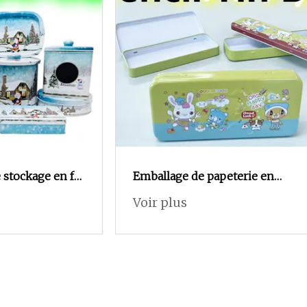
 stockage en fer
Emballage de papeterie en
ception
fer blanc personnalisé,
Voir plus
 en usine,
couvercle à charnière, boîte
oël, boîte en
rectangulaire en fer blanc,
lage de qualité
étui à crayons en métal pour
oîte en fer
enfant, vente en gros